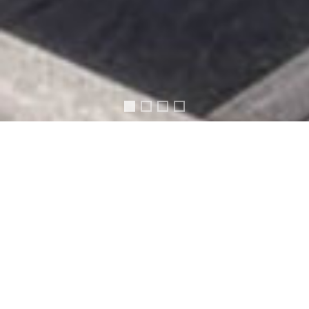
Slide Piscine Bio Minerale 4
Slide Piscine Bio Minerale 2
Slide Piscine Bio Minerale 
Slide Piscine Bio Minerale 1
LE PLAISIR DE NAGER DANS
UNE PISCINE BIO-MINÉRALE
D'EAU VIVANTE !
Situé au cœur des Ardennes, Piscine Ô Naturel vous
propose l'aménagement d'un écosystème performant
et durable pour votre piscine de qualité thermale ou